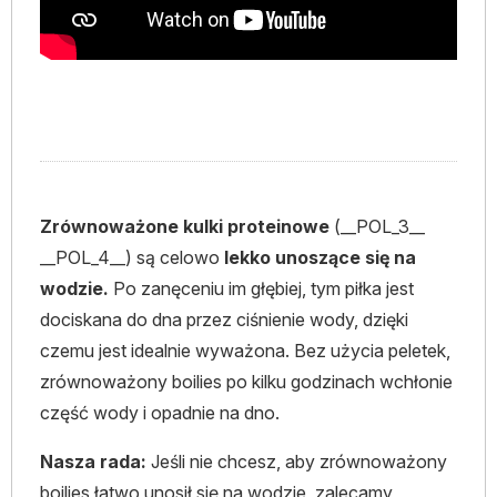
Zrównoważone kulki proteinowe
(__POL_3__
__POL_4__) są celowo
lekko unoszące się na
wodzie.
Po zanęceniu im głębiej, tym piłka jest
dociskana do dna przez ciśnienie wody, dzięki
czemu jest idealnie wyważona. Bez użycia peletek,
zrównoważony boilies po kilku godzinach wchłonie
część wody i opadnie na dno.
Nasza rada:
Jeśli nie chcesz, aby zrównoważony
boilies łatwo unosił się na wodzie, zalecamy