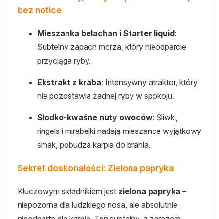
bez notice
Mieszanka belachan i Starter liquid
:
Subtelny zapach morza, który nieodparcie
przyciąga ryby.
Ekstrakt z kraba
: Intensywny atraktor, który
nie pozostawia żadnej ryby w spokoju.
Słodko-kwaśne nuty owoców
: Śliwki,
ringels i mirabelki nadają mieszance wyjątkowy
smak, pobudza karpia do brania.
Sekret doskonałości: Zielona papryka
Kluczowym składnikiem jest
zielona papryka
–
niepozorna dla ludzkiego nosa, ale absolutnie
nieodparta dla karpia. Ten subtelny, a zarazem