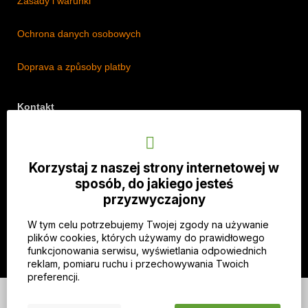
Zasady i warunki
Ochrona danych osobowych
Doprava a způsoby platby
Kontakt
Adres: Lipová 18/5, Štěpánkovice 747 28, Czechy
Telefon: +420 774 536 614
Korzystaj z naszej strony internetowej w
E-mail: info@imothep.cz
sposób, do jakiego jesteś
przyzwyczajony
Nasz Facebook
W tym celu potrzebujemy Twojej zgody na używanie
Nasz Instagram
plików cookies, których używamy do prawidłowego
funkcjonowania serwisu, wyświetlania odpowiednich
reklam, pomiaru ruchu i przechowywania Twoich
preferencji.
© 2026 WEXBO |
www.wexbo.com
|
Zaloguj się