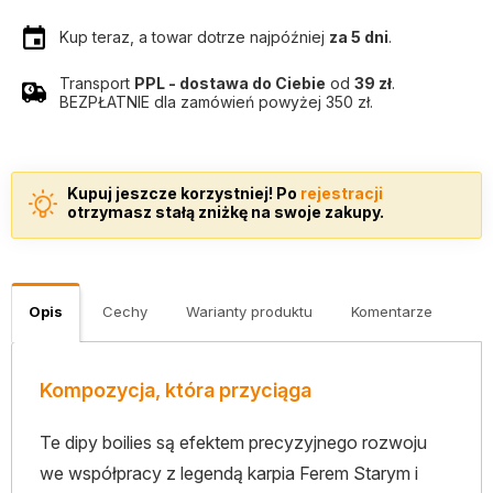
Kup teraz, a towar dotrze najpóźniej
za 5 dni
.
Transport
PPL - dostawa do Ciebie
od
39 zł
.
BEZPŁATNIE dla zamówień powyżej 350 zł.
Kupuj jeszcze korzystniej! Po
rejestracji
otrzymasz stałą zniżkę na swoje zakupy.
Opis
Cechy
Warianty produktu
Komentarze
Kompozycja, która przyciąga
Te dipy boilies są efektem precyzyjnego rozwoju
we współpracy z legendą karpia Ferem Starym i