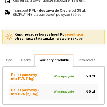
Kup teraz, a towar dotrze najpóźniej
za 5 dni
.
Transport
PPL - dostawa do Ciebie
od
39 zł
.
BEZPŁATNIE dla zamówień powyżej 350 zł.
Kupuj jeszcze korzystniej! Po
rejestracji
otrzymasz stałą zniżkę na swoje zakupy.
Opis
Cechy
Warianty produktu
Komentarze
Pellet paszowy -
29 zł
W magazynie
mix PVA (1 kg)
Pellet paszowy -
65 zł
W magazynie
mix PVA (2,5 kg)