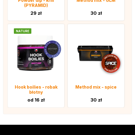
Powder dip - krill
Method mix - GLM
(PYRAMID)
29 zł
30 zł
NATURE
Hook boilies - robak
Method mix - spice
błotny
od 16 zł
30 zł