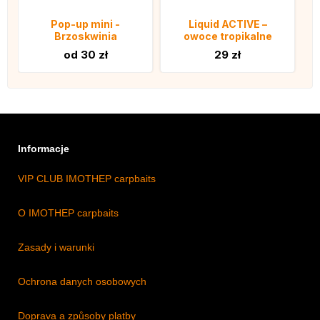
Pop-up mini -
Liquid ACTIVE –
Brzoskwinia
owoce tropikalne
od 30 zł
29 zł
Informacje
VIP CLUB IMOTHEP carpbaits
O IMOTHEP carpbaits
Zasady i warunki
Ochrona danych osobowych
Doprava a způsoby platby