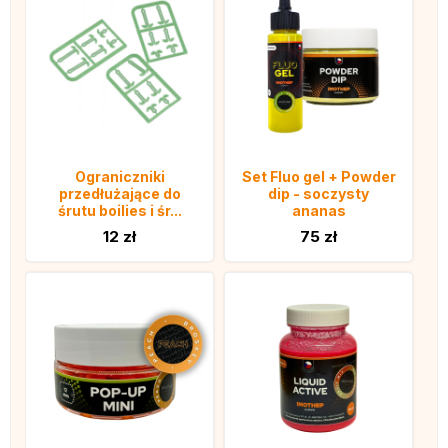
Ograniczniki
Set Fluo gel + Powder
przedłużające do
dip - soczysty
śrutu boilies i śr...
ananas
12 zł
75 zł