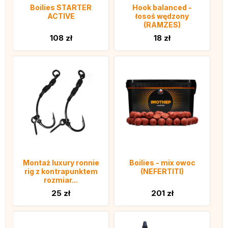
Boilies STARTER
Hook balanced -
ACTIVE
łosoś wędzony
(RAMZES)
108 zł
18 zł
Montaż luxury ronnie
Boilies - mix owoc
rig z kontrapunktem
(NEFERTITI)
rozmiar...
25 zł
201 zł