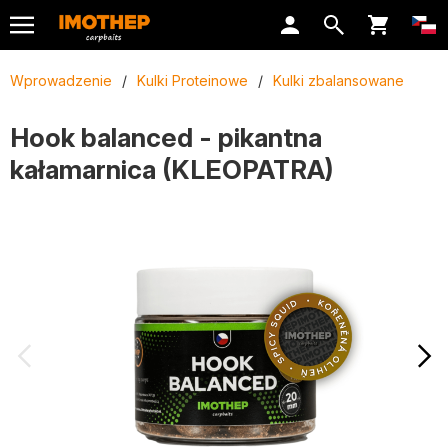
Wprowadzenie
/
Kulki Proteinowe
/
Kulki zbalansowane
Hook balanced - pikantna
kałamarnica (KLEOPATRA)