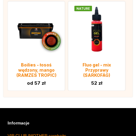
NATURE
Boilies - łosoś
Fluo gel - mix
wędzony, mango
Przyprawy
(RAMZES TROPIC)
(SARKOFÁG)
od 57 zł
52 zł
Informacje
VIP CLUB IMOTHEP carpbaits