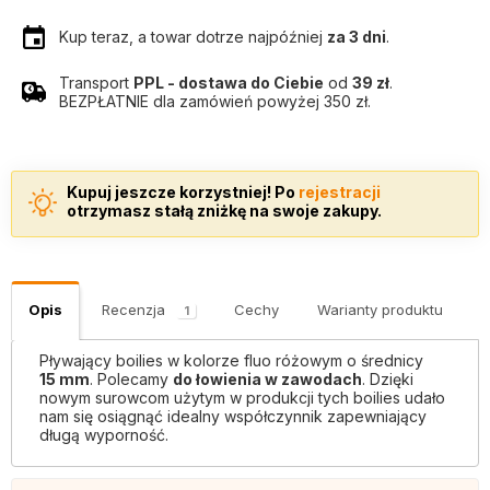
Kup teraz, a towar dotrze najpóźniej
za 3 dni
.
Transport
PPL - dostawa do Ciebie
od
39 zł
.
BEZPŁATNIE dla zamówień powyżej 350 zł.
Kupuj jeszcze korzystniej! Po
rejestracji
otrzymasz stałą zniżkę na swoje zakupy.
Opis
Recenzja
Cechy
Warianty produktu
K
1
Pływający boilies w kolorze fluo różowym o średnicy
15 mm
. Polecamy
do łowienia w zawodach
. Dzięki
nowym surowcom użytym w produkcji tych boilies udało
nam się osiągnąć idealny współczynnik zapewniający
długą wyporność.